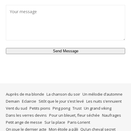
Send Message
Auprès de ma blonde
La chanson du soir
Un mélodie d’automne
Demain
Eclaircie
Sitôt que le jour s’est levé
Les nuits s’ennuient
Vent du sud
Petits pions
Ping pong
Trust
Un grand viking
Dans les verres devins
Pour un bleuet, fleur séchée
Naufrages
Petit ange de messe
Sur la place
Paris-Lorient
On joue le dernier acte
Mon étoile a pâli
Qu’un cheval secret