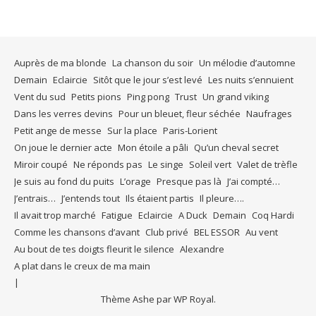
Auprès de ma blonde
La chanson du soir
Un mélodie d’automne
Demain
Eclaircie
Sitôt que le jour s’est levé
Les nuits s’ennuient
Vent du sud
Petits pions
Ping pong
Trust
Un grand viking
Dans les verres devins
Pour un bleuet, fleur séchée
Naufrages
Petit ange de messe
Sur la place
Paris-Lorient
On joue le dernier acte
Mon étoile a pâli
Qu’un cheval secret
Miroir coupé
Ne réponds pas
Le singe
Soleil vert
Valet de trèfle
Je suis au fond du puits
L’orage
Presque pas là
J’ai compté…
J’entrais…
J’entends tout
Ils étaient partis
Il pleure….
Il avait trop marché
Fatigue
Eclaircie
A Duck
Demain
Coq Hardi
Comme les chansons d’avant
Club privé
BEL ESSOR
Au vent
Au bout de tes doigts fleurit le silence
Alexandre
A plat dans le creux de ma main
Thème Ashe par
WP Royal
.