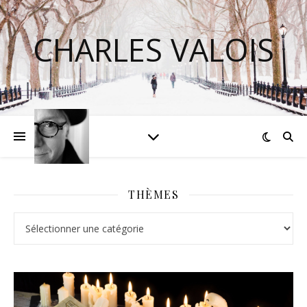
CHARLES VALOIS
THÈMES
Thèmes