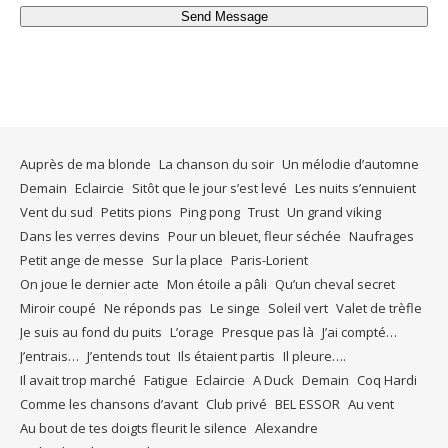
Send Message
Auprès de ma blonde
La chanson du soir
Un mélodie d’automne
Demain
Eclaircie
Sitôt que le jour s’est levé
Les nuits s’ennuient
Vent du sud
Petits pions
Ping pong
Trust
Un grand viking
Dans les verres devins
Pour un bleuet, fleur séchée
Naufrages
Petit ange de messe
Sur la place
Paris-Lorient
On joue le dernier acte
Mon étoile a pâli
Qu’un cheval secret
Miroir coupé
Ne réponds pas
Le singe
Soleil vert
Valet de trèfle
Je suis au fond du puits
L’orage
Presque pas là
J’ai compté…
J’entrais…
J’entends tout
Ils étaient partis
Il pleure….
Il avait trop marché
Fatigue
Eclaircie
A Duck
Demain
Coq Hardi
Comme les chansons d’avant
Club privé
BEL ESSOR
Au vent
Au bout de tes doigts fleurit le silence
Alexandre