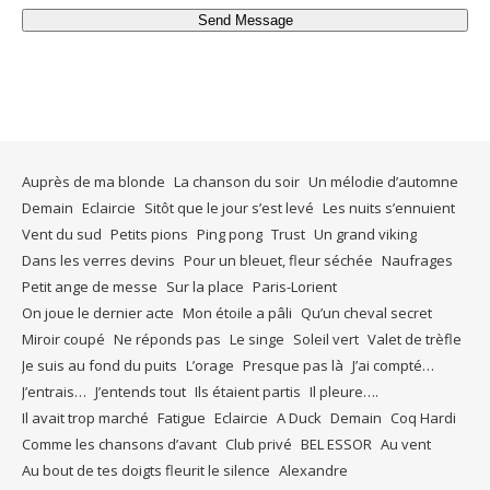
Send Message
Auprès de ma blonde
La chanson du soir
Un mélodie d’automne
Demain
Eclaircie
Sitôt que le jour s’est levé
Les nuits s’ennuient
Vent du sud
Petits pions
Ping pong
Trust
Un grand viking
Dans les verres devins
Pour un bleuet, fleur séchée
Naufrages
Petit ange de messe
Sur la place
Paris-Lorient
On joue le dernier acte
Mon étoile a pâli
Qu’un cheval secret
Miroir coupé
Ne réponds pas
Le singe
Soleil vert
Valet de trèfle
Je suis au fond du puits
L’orage
Presque pas là
J’ai compté…
J’entrais…
J’entends tout
Ils étaient partis
Il pleure….
Il avait trop marché
Fatigue
Eclaircie
A Duck
Demain
Coq Hardi
Comme les chansons d’avant
Club privé
BEL ESSOR
Au vent
Au bout de tes doigts fleurit le silence
Alexandre