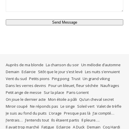
Send Message
Auprès de ma blonde
La chanson du soir
Un mélodie d’automne
Demain
Eclaircie
Sitôt que le jour s’est levé
Les nuits s’ennuient
Vent du sud
Petits pions
Ping pong
Trust
Un grand viking
Dans les verres devins
Pour un bleuet, fleur séchée
Naufrages
Petit ange de messe
Sur la place
Paris-Lorient
On joue le dernier acte
Mon étoile a pâli
Qu’un cheval secret
Miroir coupé
Ne réponds pas
Le singe
Soleil vert
Valet de trèfle
Je suis au fond du puits
L’orage
Presque pas là
J’ai compté…
J’entrais…
J’entends tout
Ils étaient partis
Il pleure….
Il avait trop marché
Fatigue
Eclaircie
A Duck
Demain
Coq Hardi