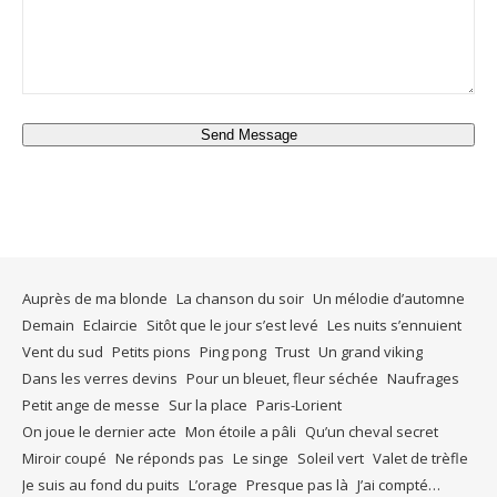
Send Message
Auprès de ma blonde
La chanson du soir
Un mélodie d’automne
Demain
Eclaircie
Sitôt que le jour s’est levé
Les nuits s’ennuient
Vent du sud
Petits pions
Ping pong
Trust
Un grand viking
Dans les verres devins
Pour un bleuet, fleur séchée
Naufrages
Petit ange de messe
Sur la place
Paris-Lorient
On joue le dernier acte
Mon étoile a pâli
Qu’un cheval secret
Miroir coupé
Ne réponds pas
Le singe
Soleil vert
Valet de trèfle
Je suis au fond du puits
L’orage
Presque pas là
J’ai compté…