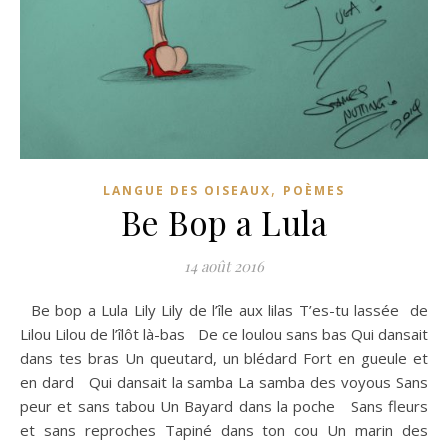
,
LANGUE DES OISEAUX
POÈMES
Be Bop a Lula
14 août 2016
Be bop a Lula Lily Lily de l’île aux lilas T’es-tu lassée de
Lilou Lilou de l’îlôt là-bas De ce loulou sans bas Qui dansait
dans tes bras Un queutard, un blédard Fort en gueule et
en dard Qui dansait la samba La samba des voyous Sans
peur et sans tabou Un Bayard dans la poche Sans fleurs
et sans reproches Tapiné dans ton cou Un marin des