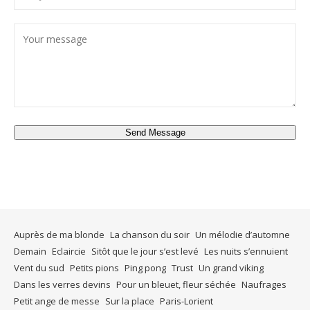
Send Message
Auprès de ma blonde
La chanson du soir
Un mélodie d’automne
Demain
Eclaircie
Sitôt que le jour s’est levé
Les nuits s’ennuient
Vent du sud
Petits pions
Ping pong
Trust
Un grand viking
Dans les verres devins
Pour un bleuet, fleur séchée
Naufrages
Petit ange de messe
Sur la place
Paris-Lorient