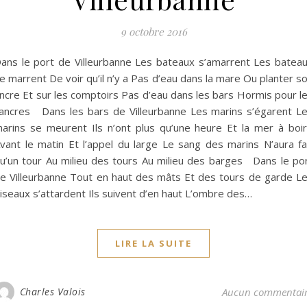
9 octobre 2016
ans le port de Villeurbanne Les bateaux s’amarrent Les batea
e marrent De voir qu’il n’y a Pas d’eau dans la mare Ou planter s
ncre Et sur les comptoirs Pas d’eau dans les bars Hormis pour l
ancres Dans les bars de Villeurbanne Les marins s’égarent L
arins se meurent Ils n’ont plus qu’une heure Et la mer à boi
vant le matin Et l’appel du large Le sang des marins N’aura fa
u’un tour Au milieu des tours Au milieu des barges Dans le po
e Villeurbanne Tout en haut des mâts Et des tours de garde L
iseaux s’attardent Ils suivent d’en haut L’ombre des…
LIRE LA SUITE
Charles Valois
Aucun commentai