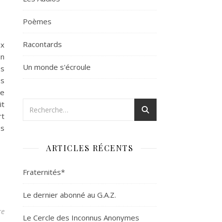
Poèmes
Racontards
ux
on
Un monde s'écroule
es
es
re
it
rt
es
ARTICLES RÉCENTS
Fraternités*
Le dernier abonné au G.A.Z.
re
Le Cercle des Inconnus Anonymes