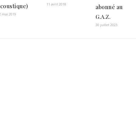
11 avril 2018
acoustique)
abonné au
2 mai 2019
G.A.Z.
30 juillet 2023