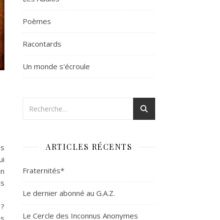
Poèmes
Racontards
Un monde s'écroule
ARTICLES RÉCENTS
es
ui
Fraternités*
en
ns
Le dernier abonné au G.A.Z.
ît
 ?
Le Cercle des Inconnus Anonymes
ns