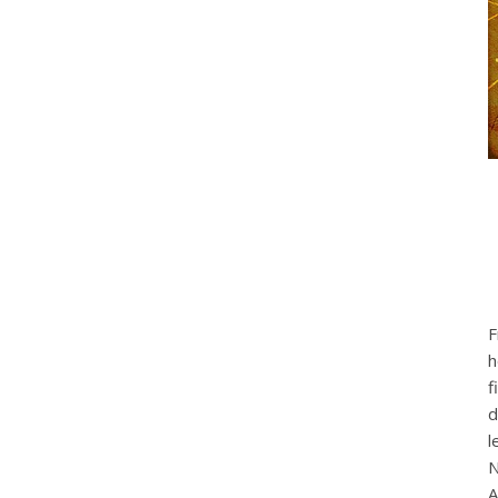
F
h
f
d
l
N
A