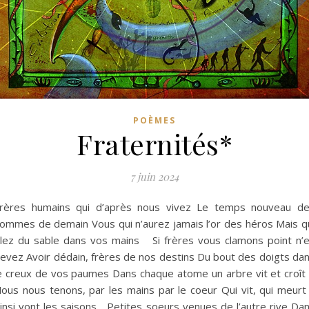
POÈMES
Fraternités*
7 juin 2024
rères humains qui d’après nous vivez Le temps nouveau d
ommes de demain Vous qui n’aurez jamais l’or des héros Mais q
ilez du sable dans vos mains Si frères vous clamons point n’
evez Avoir dédain, frères de nos destins Du bout des doigts da
e creux de vos paumes Dans chaque atome un arbre vit et cro
ous nous tenons, par les mains par le coeur Qui vit, qui meurt
insi vont les saisons Petites soeurs venues de l’autre rive Da