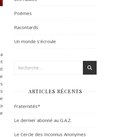
Poèmes
Racontards
Un monde s'écroule
sa
et
nt
le
es
es
ARTICLES RÉCENTS
se
oi
Fraternités*
re
Le dernier abonné au G.A.Z.
Le Cercle des Inconnus Anonymes