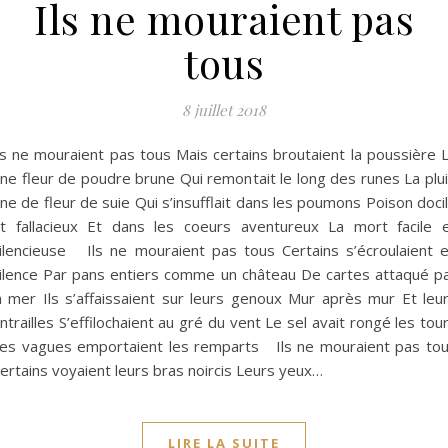
Ils ne mouraient pas
tous
8 juillet 2018
ls ne mouraient pas tous Mais certains broutaient la poussière 
ine fleur de poudre brune Qui remontait le long des runes La plu
ine de fleur de suie Qui s’insufflait dans les poumons Poison doci
t fallacieux Et dans les coeurs aventureux La mort facile 
ilencieuse Ils ne mouraient pas tous Certains s’écroulaient 
ilence Par pans entiers comme un château De cartes attaqué p
a mer Ils s’affaissaient sur leurs genoux Mur après mur Et leu
ntrailles S’effilochaient au gré du vent Le sel avait rongé les tou
es vagues emportaient les remparts Ils ne mouraient pas to
ertains voyaient leurs bras noircis Leurs yeux…
LIRE LA SUITE