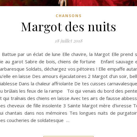
CHANSONS
Margot des nuits
18 juillet 2018
 Battue par un éclat de lune Elle chavire, la Margot Elle prend 
ie au garot Sabre de bois, chiens de fortune Enfant sauvage 
arbaresque Soldats, déchargez vos pétoires ! Elle empaffe auta
u’elle en laisse Des amours éjaculatoires 2 Margot d’un soir, bel
iablesse Dans la chaleur affriolante De tes cuisses carnavalesqu
u brûlais les feux de la rampe Toi qui venais du bord des pent
t qui traînais des chiens en laisse Avec tes airs de fausse abbes
es cheveux de fille insolente 3 Sainte Margot mère d’ivresse T
ui chantais dans nos mémoires Tes longues nuits de purgatoi
es coucheries de soldatesque …