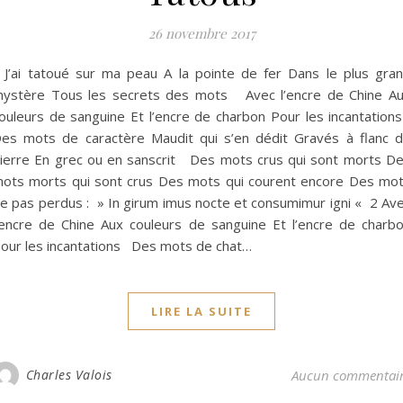
26 novembre 2017
’ai tatoué sur ma peau A la pointe de fer Dans le plus gra
ystère Tous les secrets des mots Avec l’encre de Chine A
ouleurs de sanguine Et l’encre de charbon Pour les incantatio
es mots de caractère Maudit qui s’en dédit Gravés à flanc 
ierre En grec ou en sanscrit Des mots crus qui sont morts D
ots morts qui sont crus Des mots qui courent encore Des mo
e pas perdus : » In girum imus nocte et consumimur igni « 2 Av
’encre de Chine Aux couleurs de sanguine Et l’encre de charb
our les incantations Des mots de chat…
LIRE LA SUITE
Charles Valois
Aucun commentai