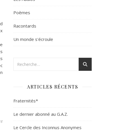
Poèmes
nd
Racontards
ux
ns
Un monde s'écroule
de
es
ts
ec
on
ARTICLES RÉCENTS
Fraternités*
Le dernier abonné au G.A.Z.
re
Le Cercle des Inconnus Anonymes