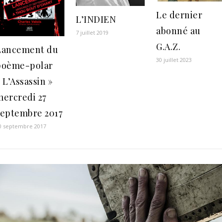
Le dernier
L’INDIEN
abonné au
7 juillet 2019
G.A.Z.
Lancement du
30 juillet 2023
poème-polar
 L’Assassin »
mercredi 27
septembre 2017
0 septembre 2017