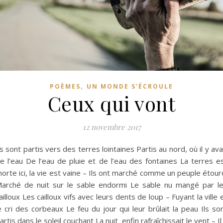
,
POÈMES
UN MONDE S'ÉCROULE
Ceux qui vont
12 novembre 2017
ls sont partis vers des terres lointaines Partis au nord, où il y ava
e l’eau De l’eau de pluie et de l’eau des fontaines La terres e
orte ici, la vie est vaine – Ils ont marché comme un peuple étour
arché de nuit sur le sable endormi Le sable nu mangé par l
ailloux Les cailloux vifs avec leurs dents de loup – Fuyant la ville 
e cri des corbeaux Le feu du jour qui leur brûlait la peau Ils so
artis dans le soleil couchant La nuit enfin rafraîchissait le vent – Il