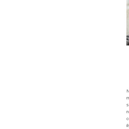
N
m
s
n
c
i