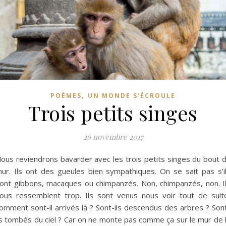
,
POÈMES
UN MONDE S'ÉCROULE
Trois petits singes
26 novembre 2017
ous reviendrons bavarder avec les trois petits singes du bout 
ur. Ils ont des gueules bien sympathiques. On se sait pas s’i
ont gibbons, macaques ou chimpanzés. Non, chimpanzés, non. I
ous ressemblent trop. Ils sont venus nous voir tout de suit
omment sont-il arrivés là ? Sont-ils descendus des arbres ? Son
ls tombés du ciel ? Car on ne monte pas comme ça sur le mur de 