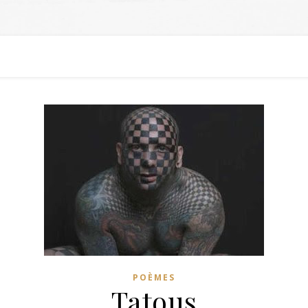
POÈMES
Tatous