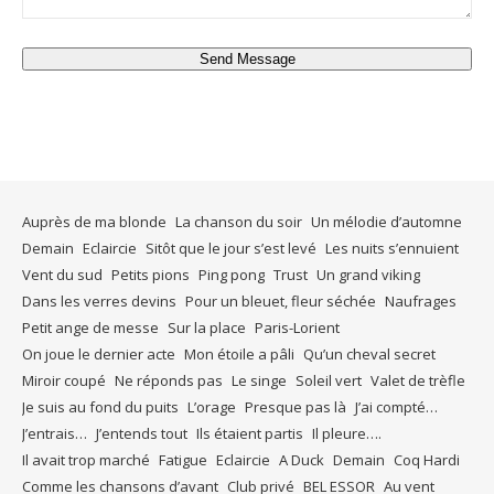
Send Message
Auprès de ma blonde
La chanson du soir
Un mélodie d’automne
Demain
Eclaircie
Sitôt que le jour s’est levé
Les nuits s’ennuient
Vent du sud
Petits pions
Ping pong
Trust
Un grand viking
Dans les verres devins
Pour un bleuet, fleur séchée
Naufrages
Petit ange de messe
Sur la place
Paris-Lorient
On joue le dernier acte
Mon étoile a pâli
Qu’un cheval secret
Miroir coupé
Ne réponds pas
Le singe
Soleil vert
Valet de trèfle
Je suis au fond du puits
L’orage
Presque pas là
J’ai compté…
J’entrais…
J’entends tout
Ils étaient partis
Il pleure….
Il avait trop marché
Fatigue
Eclaircie
A Duck
Demain
Coq Hardi
Comme les chansons d’avant
Club privé
BEL ESSOR
Au vent