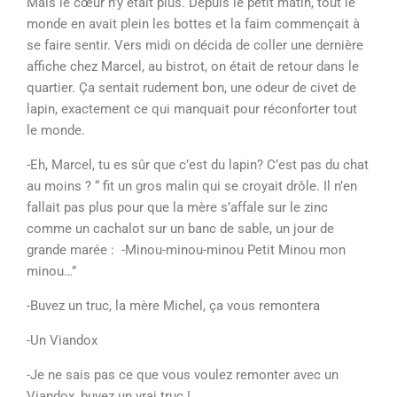
Mais le cœur n’y était plus. Depuis le petit matin, tout le
monde en avait plein les bottes et la faim commençait à
se faire sentir. Vers midi on décida de coller une dernière
affiche chez Marcel, au bistrot, on était de retour dans le
quartier. Ça sentait rudement bon, une odeur de civet de
lapin, exactement ce qui manquait pour réconforter tout
le monde.
-Eh, Marcel, tu es sûr que c’est du lapin? C’est pas du chat
au moins ? “ fit un gros malin qui se croyait drôle. Il n’en
fallait pas plus pour que la mère s’affale sur le zinc
comme un cachalot sur un banc de sable, un jour de
grande marée : -Minou-minou-minou Petit Minou mon
minou…”
-Buvez un truc, la mère Michel, ça vous remontera
-Un Viandox
-Je ne sais pas ce que vous voulez remonter avec un
Viandox, buvez un vrai truc !