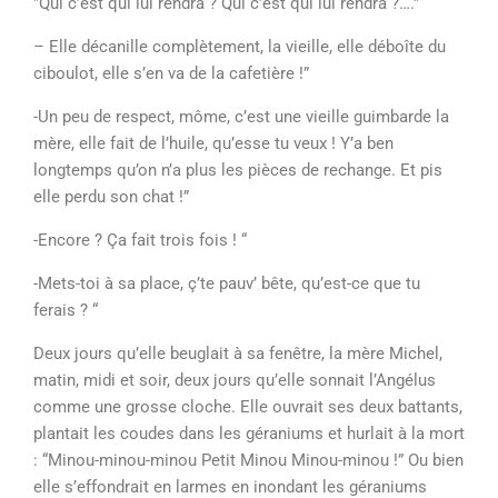
”Qui c’est qui lui rendra ? Qui c’est qui lui rendra ?….”
– Elle décanille complètement, la vieille, elle déboîte du
ciboulot, elle s’en va de la cafetière !”
-Un peu de respect, môme, c’est une vieille guimbarde la
mère, elle fait de l’huile, qu’esse tu veux ! Y’a ben
longtemps qu’on n’a plus les pièces de rechange. Et pis
elle perdu son chat !”
-Encore ? Ça fait trois fois ! “
-Mets-toi à sa place, ç’te pauv’ bête, qu’est-ce que tu
ferais ? “
Deux jours qu’elle beuglait à sa fenêtre, la mère Michel,
matin, midi et soir, deux jours qu’elle sonnait l’Angélus
comme une grosse cloche. Elle ouvrait ses deux battants,
plantait les coudes dans les géraniums et hurlait à la mort
: “Minou-minou-minou Petit Minou Minou-minou !” Ou bien
elle s’effondrait en larmes en inondant les géraniums