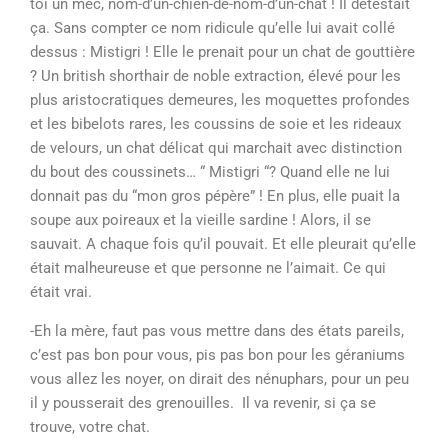
toi un mec, nom-d’un-chien-de-nom-d’un-chat ! Il détestait
ça. Sans compter ce nom ridicule qu’elle lui avait collé
dessus : Mistigri ! Elle le prenait pour un chat de gouttière
? Un british shorthair de noble extraction, élevé pour les
plus aristocratiques demeures, les moquettes profondes
et les bibelots rares, les coussins de soie et les rideaux
de velours, un chat délicat qui marchait avec distinction
du bout des coussinets… “ Mistigri “? Quand elle ne lui
donnait pas du “mon gros pépère” ! En plus, elle puait la
soupe aux poireaux et la vieille sardine ! Alors, il se
sauvait. A chaque fois qu’il pouvait. Et elle pleurait qu’elle
était malheureuse et que personne ne l’aimait. Ce qui
était vrai.
-Eh la mère, faut pas vous mettre dans des états pareils,
c’est pas bon pour vous, pis pas bon pour les géraniums
vous allez les noyer, on dirait des nénuphars, pour un peu
il y pousserait des grenouilles. Il va revenir, si ça se
trouve, votre chat.