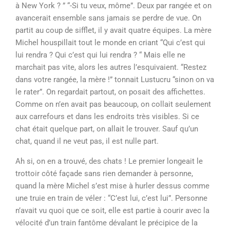
à New York ? ” “-Si tu veux, môme”. Deux par rangée et on
avancerait ensemble sans jamais se perdre de vue. On
partit au coup de sifflet, il y avait quatre équipes. La mère
Michel houspillait tout le monde en criant “Qui c’est qui
lui rendra ? Qui c’est qui lui rendra ? “ Mais elle ne
marchait pas vite, alors les autres l’esquivaient. “Restez
dans votre rangée, la mère !” tonnait Lustucru “sinon on va
le rater”. On regardait partout, on posait des affichettes.
Comme on n’en avait pas beaucoup, on collait seulement
aux carrefours et dans les endroits très visibles. Si ce
chat était quelque part, on allait le trouver. Sauf qu’un
chat, quand il ne veut pas, il est nulle part.
Ah si, on en a trouvé, des chats ! Le premier longeait le
trottoir côté façade sans rien demander à personne,
quand la mère Michel s’est mise à hurler dessus comme
une truie en train de véler : “C’est lui, c’est lui”. Personne
n’avait vu quoi que ce soit, elle est partie à courir avec la
vélocité d’un train fantôme dévalant le précipice de la