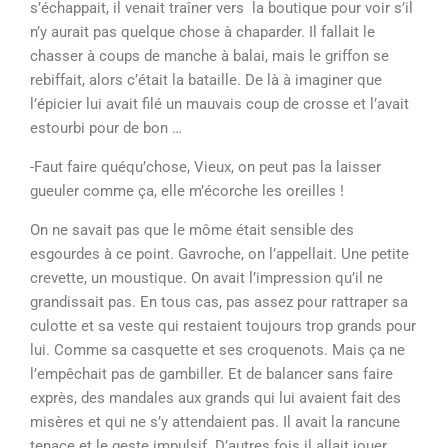
s’échappait, il venait traîner vers la boutique pour voir s’il
n’y aurait pas quelque chose à chaparder. Il fallait le
chasser à coups de manche à balai, mais le griffon se
rebiffait, alors c’était la bataille. De là à imaginer que
l’épicier lui avait filé un mauvais coup de crosse et l’avait
estourbi pour de bon …
-Faut faire quéqu’chose, Vieux, on peut pas la laisser
gueuler comme ça, elle m’écorche les oreilles !
On ne savait pas que le môme était sensible des
esgourdes à ce point. Gavroche, on l’appellait. Une petite
crevette, un moustique. On avait l’impression qu’il ne
grandissait pas. En tous cas, pas assez pour rattraper sa
culotte et sa veste qui restaient toujours trop grands pour
lui. Comme sa casquette et ses croquenots. Mais ça ne
l’empêchait pas de gambiller. Et de balancer sans faire
exprès, des mandales aux grands qui lui avaient fait des
misères et qui ne s’y attendaient pas. Il avait la rancune
tenace et le geste impulsif. D’autres fois il allait jouer