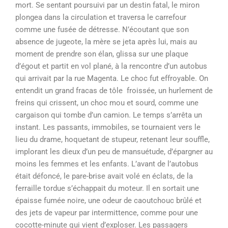
mort. Se sentant poursuivi par un destin fatal, le miron
plongea dans la circulation et traversa le carrefour
comme une fusée de détresse. N’écoutant que son
absence de jugeote, la mère se jeta après lui, mais au
moment de prendre son élan, glissa sur une plaque
d’égout et partit en vol plané, à la rencontre d’un autobus
qui arrivait par la rue Magenta. Le choc fut effroyable. On
entendit un grand fracas de tôle froissée, un hurlement de
freins qui crissent, un choc mou et sourd, comme une
cargaison qui tombe d’un camion. Le temps s’arrêta un
instant. Les passants, immobiles, se tournaient vers le
lieu du drame, hoquetant de stupeur, retenant leur souffle,
implorant les dieux d’un peu de mansuétude, d’épargner au
moins les femmes et les enfants. L’avant de l’autobus
était défoncé, le pare-brise avait volé en éclats, de la
ferraille tordue s’échappait du moteur. Il en sortait une
épaisse fumée noire, une odeur de caoutchouc brûlé et
des jets de vapeur par intermittence, comme pour une
cocotte-minute qui vient d’exploser. Les passagers