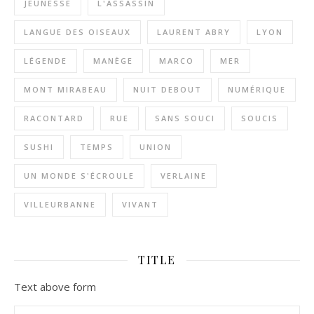
JEUNESSE
L'ASSASSIN
LANGUE DES OISEAUX
LAURENT ABRY
LYON
LÉGENDE
MANÈGE
MARCO
MER
MONT MIRABEAU
NUIT DEBOUT
NUMÉRIQUE
RACONTARD
RUE
SANS SOUCI
SOUCIS
SUSHI
TEMPS
UNION
UN MONDE S'ÉCROULE
VERLAINE
VILLEURBANNE
VIVANT
TITLE
Text above form