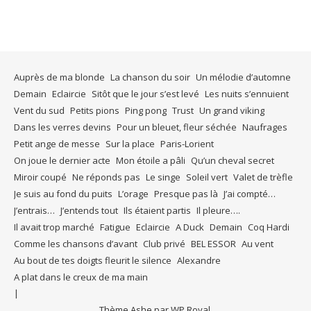
Auprès de ma blonde
La chanson du soir
Un mélodie d’automne
Demain
Eclaircie
Sitôt que le jour s’est levé
Les nuits s’ennuient
Vent du sud
Petits pions
Ping pong
Trust
Un grand viking
Dans les verres devins
Pour un bleuet, fleur séchée
Naufrages
Petit ange de messe
Sur la place
Paris-Lorient
On joue le dernier acte
Mon étoile a pâli
Qu’un cheval secret
Miroir coupé
Ne réponds pas
Le singe
Soleil vert
Valet de trèfle
Je suis au fond du puits
L’orage
Presque pas là
J’ai compté…
J’entrais…
J’entends tout
Ils étaient partis
Il pleure….
Il avait trop marché
Fatigue
Eclaircie
A Duck
Demain
Coq Hardi
Comme les chansons d’avant
Club privé
BEL ESSOR
Au vent
Au bout de tes doigts fleurit le silence
Alexandre
A plat dans le creux de ma main
Thème Ashe par
WP Royal
.