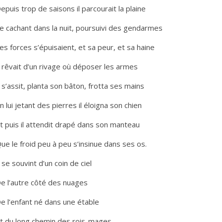
epuis trop de saisons il parcourait la plaine
e cachant dans la nuit, poursuivi des gendarmes
es forces s’épuisaient, et sa peur, et sa haine
l rêvait d’un rivage où déposer les armes
l s’assit, planta son bâton, frotta ses mains
n lui jetant des pierres il éloigna son chien
t puis il attendit drapé dans son manteau
ue le froid peu à peu s’insinue dans ses os.
l se souvint d’un coin de ciel
e l’autre côté des nuages
e l’enfant né dans une étable
t du long chemin des rois-mages