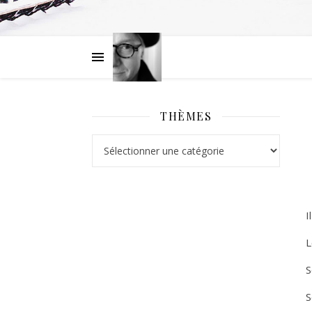
THÈMES
Thèmes
I
L
S
S