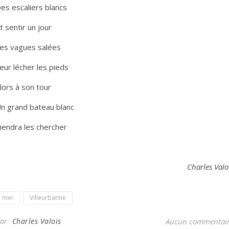
es escaliers blancs
t sentir un jour
es vagues salées
eur lécher les pieds
lors à son tour
n grand bateau blanc
iendra les chercher
Charles Valo
mer
Villeurbanne
Par
Charles Valois
Aucun commentai