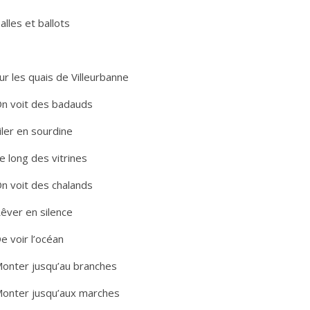
alles et ballots
ur les quais de Villeurbanne
n voit des badauds
iler en sourdine
e long des vitrines
n voit des chalands
êver en silence
e voir l’océan
onter jusqu’au branches
onter jusqu’aux marches