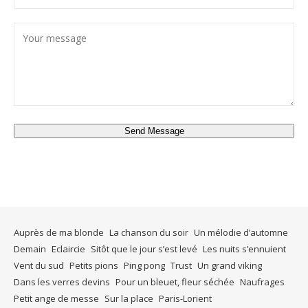
Send Message
Auprès de ma blonde
La chanson du soir
Un mélodie d’automne
Demain
Eclaircie
Sitôt que le jour s’est levé
Les nuits s’ennuient
Vent du sud
Petits pions
Ping pong
Trust
Un grand viking
Dans les verres devins
Pour un bleuet, fleur séchée
Naufrages
Petit ange de messe
Sur la place
Paris-Lorient