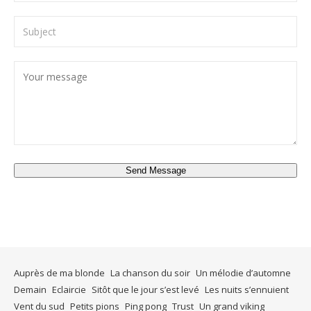
Send Message
Auprès de ma blonde
La chanson du soir
Un mélodie d’automne
Demain
Eclaircie
Sitôt que le jour s’est levé
Les nuits s’ennuient
Vent du sud
Petits pions
Ping pong
Trust
Un grand viking