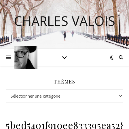
CHARLES VALOIS
THÈMES
Thèmes
5bed5401f910ee833395ea5287