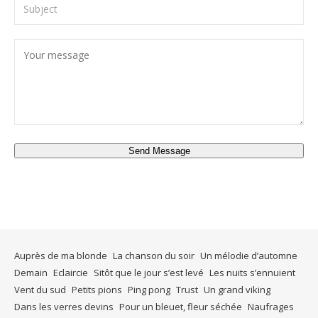
Send Message
Auprès de ma blonde
La chanson du soir
Un mélodie d’automne
Demain
Eclaircie
Sitôt que le jour s’est levé
Les nuits s’ennuient
Vent du sud
Petits pions
Ping pong
Trust
Un grand viking
Dans les verres devins
Pour un bleuet, fleur séchée
Naufrages