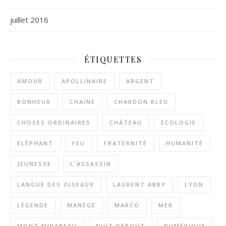
juillet 2016
ÉTIQUETTES
AMOUR
APOLLINAIRE
ARGENT
BONHEUR
CHAINE
CHARDON BLEU
CHOSES ORDINAIRES
CHÂTEAU
ECOLOGIE
ELÉPHANT
FEU
FRATERNITÉ
HUMANITÉ
JEUNESSE
L'ASSASSIN
LANGUE DES OISEAUX
LAURENT ABRY
LYON
LÉGENDE
MANÈGE
MARCO
MER
MONT MIRABEAU
NUIT DEBOUT
NUMÉRIQUE