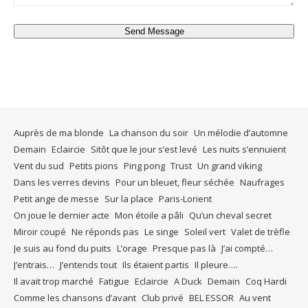
Send Message
Auprès de ma blonde
La chanson du soir
Un mélodie d’automne
Demain
Eclaircie
Sitôt que le jour s’est levé
Les nuits s’ennuient
Vent du sud
Petits pions
Ping pong
Trust
Un grand viking
Dans les verres devins
Pour un bleuet, fleur séchée
Naufrages
Petit ange de messe
Sur la place
Paris-Lorient
On joue le dernier acte
Mon étoile a pâli
Qu’un cheval secret
Miroir coupé
Ne réponds pas
Le singe
Soleil vert
Valet de trèfle
Je suis au fond du puits
L’orage
Presque pas là
J’ai compté…
J’entrais…
J’entends tout
Ils étaient partis
Il pleure….
Il avait trop marché
Fatigue
Eclaircie
A Duck
Demain
Coq Hardi
Comme les chansons d’avant
Club privé
BEL ESSOR
Au vent