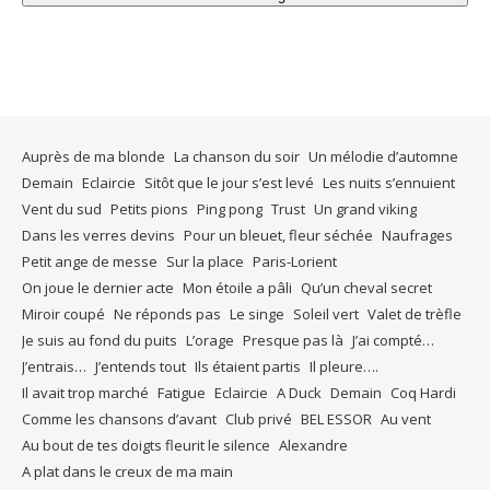
Auprès de ma blonde
La chanson du soir
Un mélodie d’automne
Demain
Eclaircie
Sitôt que le jour s’est levé
Les nuits s’ennuient
Vent du sud
Petits pions
Ping pong
Trust
Un grand viking
Dans les verres devins
Pour un bleuet, fleur séchée
Naufrages
Petit ange de messe
Sur la place
Paris-Lorient
On joue le dernier acte
Mon étoile a pâli
Qu’un cheval secret
Miroir coupé
Ne réponds pas
Le singe
Soleil vert
Valet de trèfle
Je suis au fond du puits
L’orage
Presque pas là
J’ai compté…
J’entrais…
J’entends tout
Ils étaient partis
Il pleure….
Il avait trop marché
Fatigue
Eclaircie
A Duck
Demain
Coq Hardi
Comme les chansons d’avant
Club privé
BEL ESSOR
Au vent
Au bout de tes doigts fleurit le silence
Alexandre
A plat dans le creux de ma main