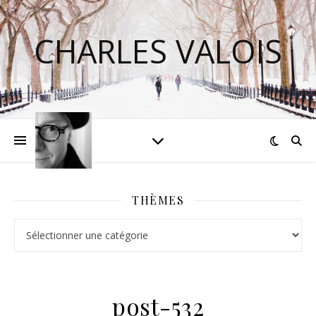
CHARLES VALOIS
THÈMES
Thèmes
post-532