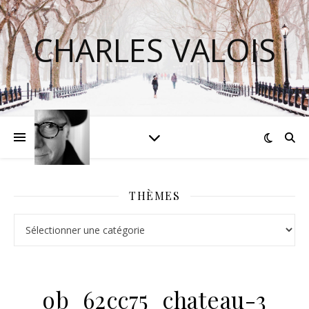
CHARLES VALOIS
THÈMES
Thèmes
ob_62cc75_chateau-3