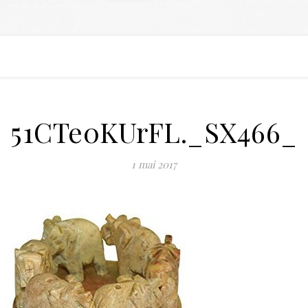
51CTe0KUrFL._SX466_
1 mai 2017