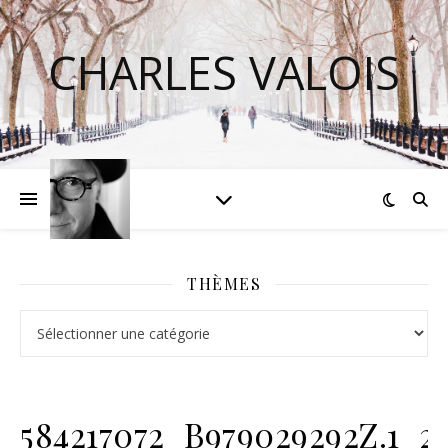
CHARLES VALOIS
THÈMES
Thèmes
584217072_B979029292Z.1_