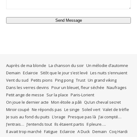
Send Message
Auprès de ma blonde
La chanson du soir
Un mélodie d’automne
Demain
Eclaircie
Sitôt que le jour s’est levé
Les nuits s’ennuient
Vent du sud
Petits pions
Ping pong
Trust
Un grand viking
Dans les verres devins
Pour un bleuet, fleur séchée
Naufrages
Petit ange de messe
Sur la place
Paris-Lorient
On joue le dernier acte
Mon étoile a pâli
Qu’un cheval secret
Miroir coupé
Ne réponds pas
Le singe
Soleil vert
Valet de trèfle
Je suis au fond du puits
L’orage
Presque pas là
J’ai compté…
J’entrais…
J’entends tout
Ils étaient partis
Il pleure….
Il avait trop marché
Fatigue
Eclaircie
A Duck
Demain
Coq Hardi